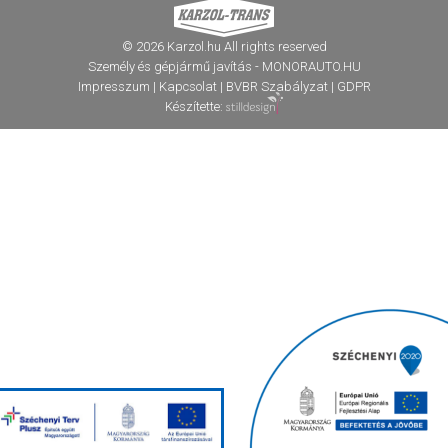
© 2026 Karzol.hu All rights reserved
Személy és gépjármű javítás - MONORAUTO.HU
Impresszum
|
Kapcsolat
|
BVBR Szabályzat
|
GDPR
Készítette: