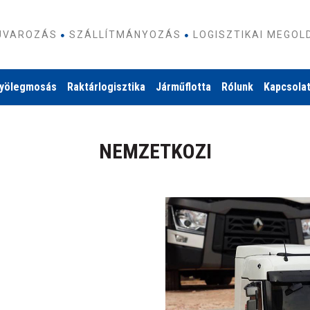
FUVAROZÁS
SZÁLLÍTMÁNYOZÁS
LOGISZTIKAI MEGOL
yölegmosás
Raktárlogisztika
Járműflotta
Rólunk
Kapcsola
NEMZETKOZI