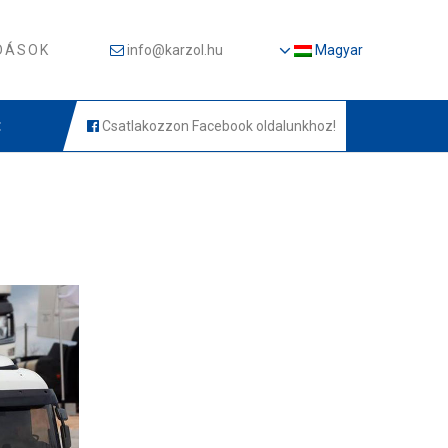
DÁSOK
info@karzol.hu
Magyar
t
Csatlakozzon Facebook oldalunkhoz!