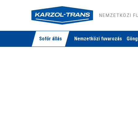
NEMZETKÖZI 
Sofőr állás
Nemzetközi fuvarozás
Göng