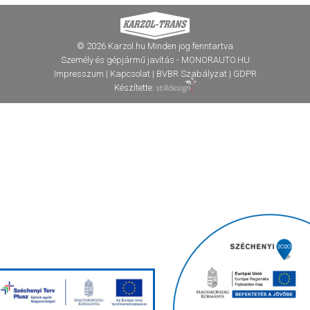
© 2026 Karzol.hu Minden jog fenntartva
Személy és gépjármű javítás - MONORAUTO.HU
Impresszum
|
Kapcsolat
|
BVBR Szabályzat
|
GDPR
Készítette: