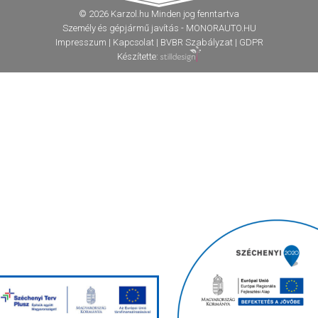
© 2026 Karzol.hu Minden jog fenntartva
Személy és gépjármű javítás - MONORAUTO.HU
Impresszum
|
Kapcsolat
|
BVBR Szabályzat
|
GDPR
Készítette: