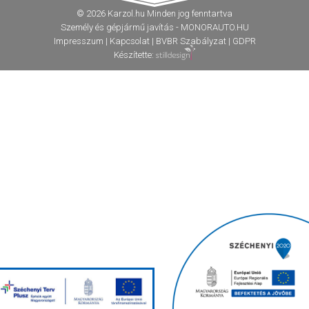
© 2026 Karzol.hu Minden jog fenntartva
Személy és gépjármű javítás - MONORAUTO.HU
Impresszum
|
Kapcsolat
|
BVBR Szabályzat
|
GDPR
Készítette: